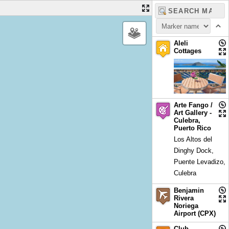
Aleli
Cottages
Arte Fango /
Art Gallery -
Culebra,
Puerto Rico
Los Altos del
Dinghy Dock,
Puente Levadizo,
Culebra
Benjamin
Rivera
Noriega
Airport (CPX)
Club