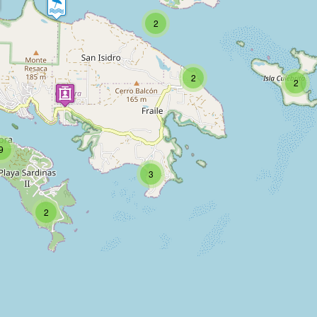
2
2
2
9
3
2