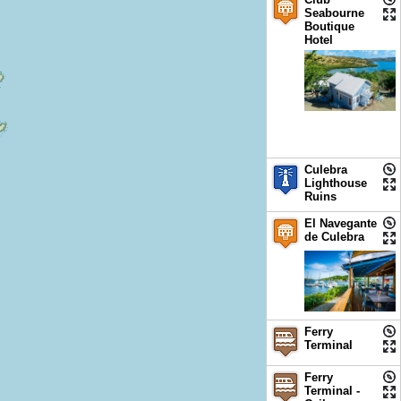
Seabourne
Boutique
Hotel
Culebra
Lighthouse
Ruins
El Navegante
de Culebra
Ferry
Terminal
Ferry
Terminal -