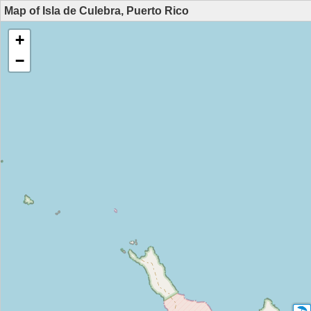
Map of Isla de Culebra, Puerto Rico
+
−